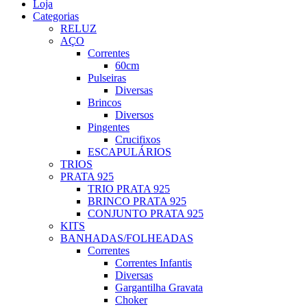
Loja
Categorias
RELUZ
AÇO
Correntes
60cm
Pulseiras
Diversas
Brincos
Diversos
Pingentes
Crucifixos
ESCAPULÁRIOS
TRIOS
PRATA 925
TRIO PRATA 925
BRINCO PRATA 925
CONJUNTO PRATA 925
KITS
BANHADAS/FOLHEADAS
Correntes
Correntes Infantis
Diversas
Gargantilha Gravata
Choker