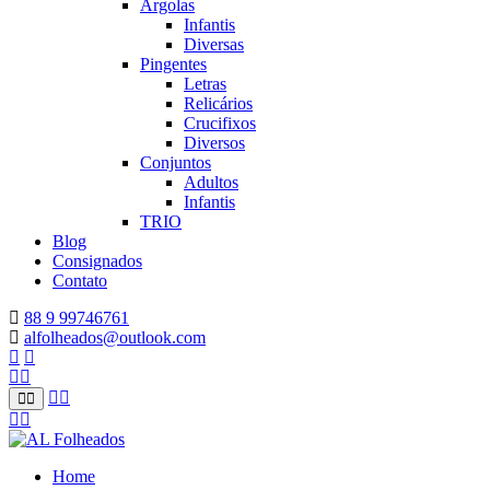
Argolas
Infantis
Diversas
Pingentes
Letras
Relicários
Crucifixos
Diversos
Conjuntos
Adultos
Infantis
TRIO
Blog
Consignados
Contato
88 9 99746761
alfolheados@outlook.com
Home