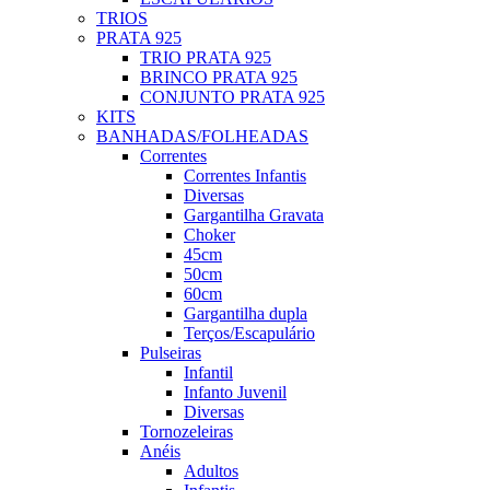
TRIOS
PRATA 925
TRIO PRATA 925
BRINCO PRATA 925
CONJUNTO PRATA 925
KITS
BANHADAS/FOLHEADAS
Correntes
Correntes Infantis
Diversas
Gargantilha Gravata
Choker
45cm
50cm
60cm
Gargantilha dupla
Terços/Escapulário
Pulseiras
Infantil
Infanto Juvenil
Diversas
Tornozeleiras
Anéis
Adultos