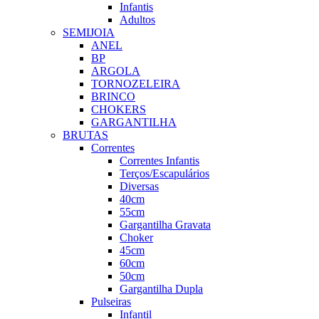
Infantis
Adultos
SEMIJOIA
ANEL
BP
ARGOLA
TORNOZELEIRA
BRINCO
CHOKERS
GARGANTILHA
BRUTAS
Correntes
Correntes Infantis
Terços/Escapulários
Diversas
40cm
55cm
Gargantilha Gravata
Choker
45cm
60cm
50cm
Gargantilha Dupla
Pulseiras
Infantil