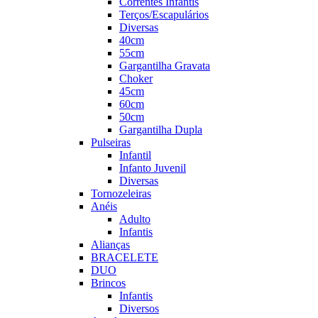
Correntes Infantis
Terços/Escapulários
Diversas
40cm
55cm
Gargantilha Gravata
Choker
45cm
60cm
50cm
Gargantilha Dupla
Pulseiras
Infantil
Infanto Juvenil
Diversas
Tornozeleiras
Anéis
Adulto
Infantis
Alianças
BRACELETE
DUO
Brincos
Infantis
Diversos