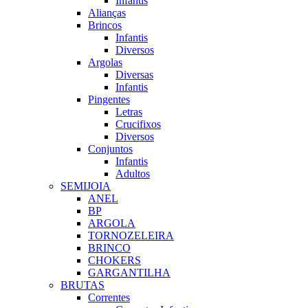
Infantis
Alianças
Brincos
Infantis
Diversos
Argolas
Diversas
Infantis
Pingentes
Letras
Crucifixos
Diversos
Conjuntos
Infantis
Adultos
SEMIJOIA
ANEL
BP
ARGOLA
TORNOZELEIRA
BRINCO
CHOKERS
GARGANTILHA
BRUTAS
Correntes