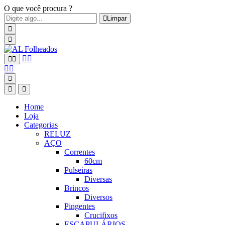
O que você procura ?
Limpar
Home
Loja
Categorias
RELUZ
AÇO
Correntes
60cm
Pulseiras
Diversas
Brincos
Diversos
Pingentes
Crucifixos
ESCAPULÁRIOS