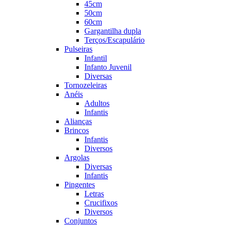
45cm
50cm
60cm
Gargantilha dupla
Terços/Escapulário
Pulseiras
Infantil
Infanto Juvenil
Diversas
Tornozeleiras
Anéis
Adultos
Infantis
Alianças
Brincos
Infantis
Diversos
Argolas
Diversas
Infantis
Pingentes
Letras
Crucifixos
Diversos
Conjuntos