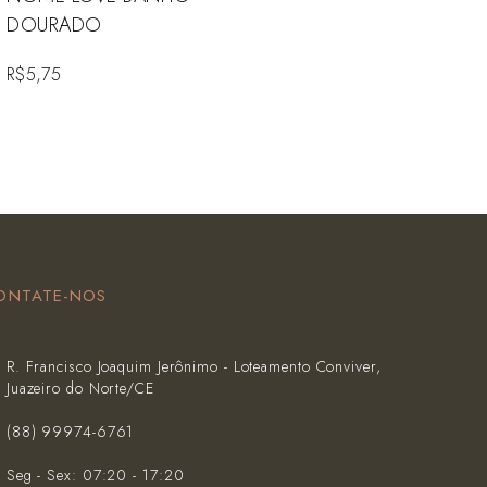
DOURADO
R$
5,75
ONTATE-NOS
R. Francisco Joaquim Jerônimo - Loteamento Conviver,
Juazeiro do Norte/CE
(‪88) 99974-6761‬
Seg - Sex: 07:20 - 17:20