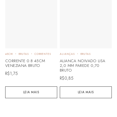
45CM
BRUTAS
CORRENTES
ALIANÇAS
BRUTAS
B
CORRENTE 0.8 45CM
ALIANCA NOIVADO LISA
B
VENEZIANA BRUTO
2,0 MM PAREDE 0,70
R
BRUTO
L
R$
1,75
R$
0,85
R
LEIA MAIS
LEIA MAIS