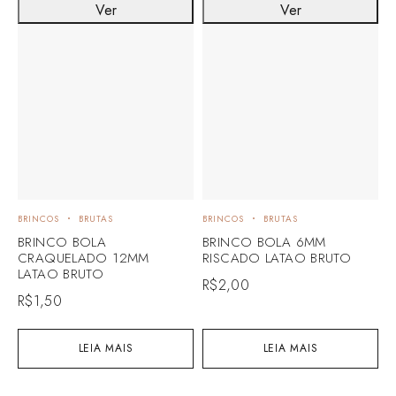
Ver
Ver
BRINCOS
BRUTAS
BRINCOS
BRUTAS
B
BRINCO BOLA
BRINCO BOLA 6MM
P
CRAQUELADO 12MM
RISCADO LATAO BRUTO
B
LATAO BRUTO
B
R$
2,00
R$
1,50
R
LEIA MAIS
LEIA MAIS