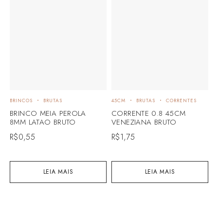
BRINCOS
BRUTAS
45CM
BRUTAS
CORRENTES
B
BRINCO MEIA PEROLA
CORRENTE 0.8 45CM
B
8MM LATAO BRUTO
VENEZIANA BRUTO
C
L
R$
0,55
R$
1,75
R
LEIA MAIS
LEIA MAIS