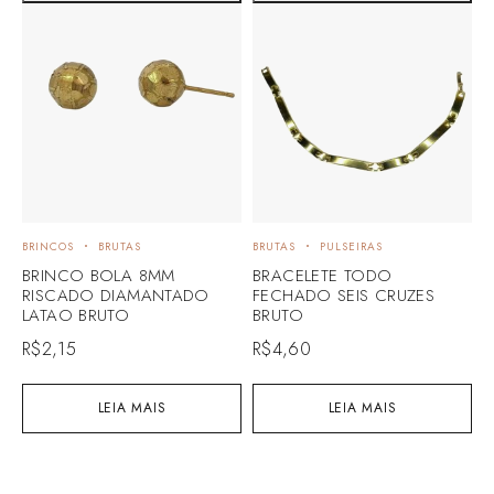
BRINCOS
BRUTAS
BRUTAS
PULSEIRAS
B
BRINCO BOLA 8MM
BRACELETE TODO
B
RISCADO DIAMANTADO
FECHADO SEIS CRUZES
L
LATAO BRUTO
BRUTO
R
R$
2,15
R$
4,60
LEIA MAIS
LEIA MAIS