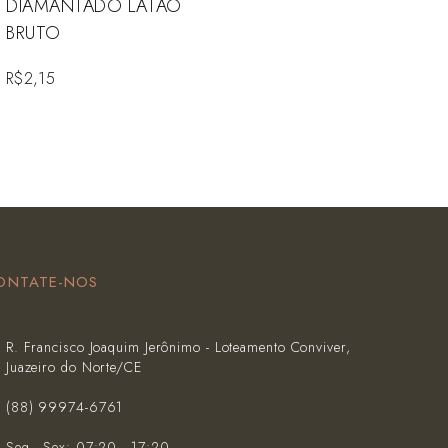
DIAMANTADO LATAO
BRUTO
R$
2,15
ONTATE-NOS
R. Francisco Joaquim Jerônimo - Loteamento Conviver,
Juazeiro do Norte/CE
(‪88) 99974-6761‬
Seg - Sex: 07:20 - 17:20