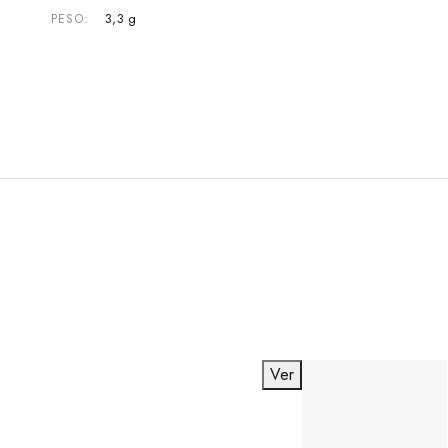
3,3 g
PESO
Ver