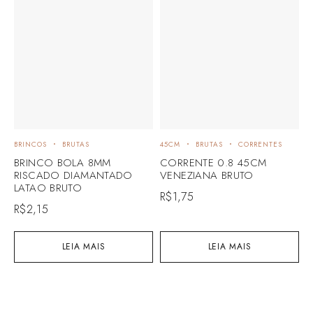
BRINCOS
BRUTAS
45CM
BRUTAS
CORRENTES
B
BRINCO BOLA 8MM
CORRENTE 0.8 45CM
P
RISCADO DIAMANTADO
VENEZIANA BRUTO
B
LATAO BRUTO
B
R$
1,75
R$
2,15
R
LEIA MAIS
LEIA MAIS