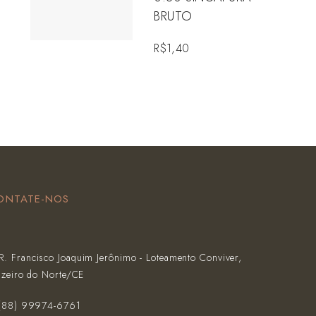
BRUTO
R$
1,40
ONTATE-NOS
R. Francisco Joaquim Jerônimo - Loteamento Conviver,
azeiro do Norte/CE
(‪88) 99974-6761‬