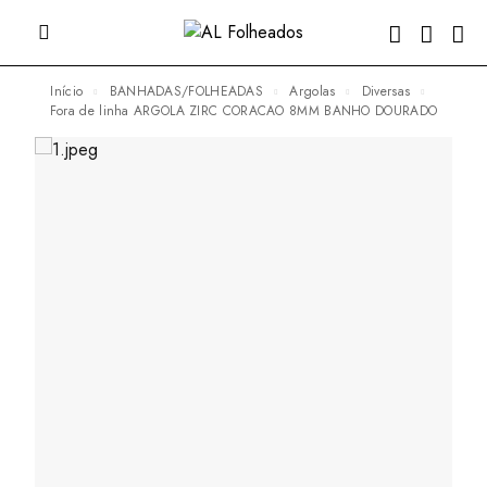
Início
BANHADAS/FOLHEADAS
Argolas
Diversas
fora de linha ARGOLA ZIRC CORACAO 8MM BANHO DOURADO