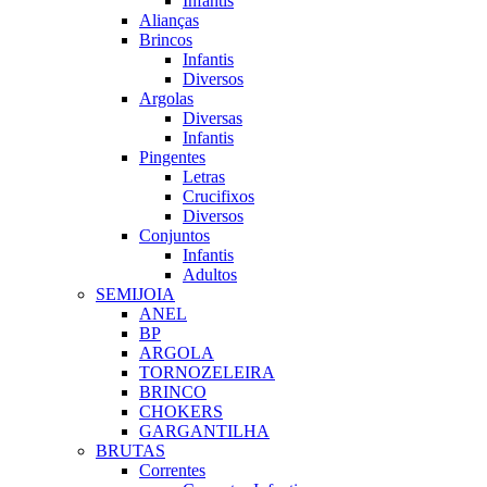
Infantis
Alianças
Brincos
Infantis
Diversos
Argolas
Diversas
Infantis
Pingentes
Letras
Crucifixos
Diversos
Conjuntos
Infantis
Adultos
SEMIJOIA
ANEL
BP
ARGOLA
TORNOZELEIRA
BRINCO
CHOKERS
GARGANTILHA
BRUTAS
Correntes