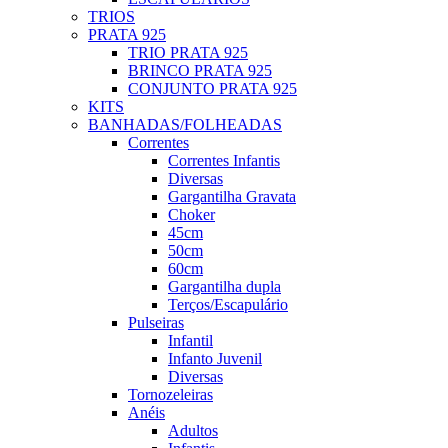
TRIOS
PRATA 925
TRIO PRATA 925
BRINCO PRATA 925
CONJUNTO PRATA 925
KITS
BANHADAS/FOLHEADAS
Correntes
Correntes Infantis
Diversas
Gargantilha Gravata
Choker
45cm
50cm
60cm
Gargantilha dupla
Terços/Escapulário
Pulseiras
Infantil
Infanto Juvenil
Diversas
Tornozeleiras
Anéis
Adultos