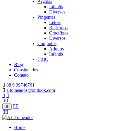
Argolas
Infantis
Diversas
Pingentes
Letras
Relicários
Crucifixos
Diversos
Conjuntos
Adultos
Infantis
TRIO
Blog
Consignados
Contato
88 9 99746761
alfolheados@outlook.com
Home