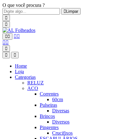
O que você procura ?
Limpar
Home
Loja
Categorias
RELUZ
AÇO
Correntes
60cm
Pulseiras
Diversas
Brincos
Diversos
Pingentes
Crucifixos
ESCAPULÁRIOS