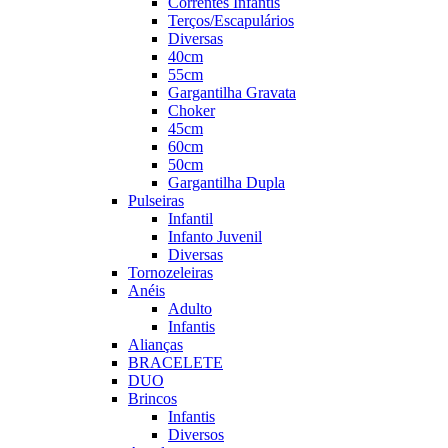
Correntes Infantis
Terços/Escapulários
Diversas
40cm
55cm
Gargantilha Gravata
Choker
45cm
60cm
50cm
Gargantilha Dupla
Pulseiras
Infantil
Infanto Juvenil
Diversas
Tornozeleiras
Anéis
Adulto
Infantis
Alianças
BRACELETE
DUO
Brincos
Infantis
Diversos