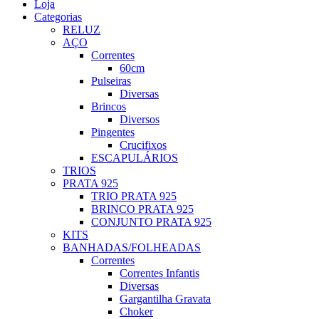
Loja
Categorias
RELUZ
AÇO
Correntes
60cm
Pulseiras
Diversas
Brincos
Diversos
Pingentes
Crucifixos
ESCAPULÁRIOS
TRIOS
PRATA 925
TRIO PRATA 925
BRINCO PRATA 925
CONJUNTO PRATA 925
KITS
BANHADAS/FOLHEADAS
Correntes
Correntes Infantis
Diversas
Gargantilha Gravata
Choker