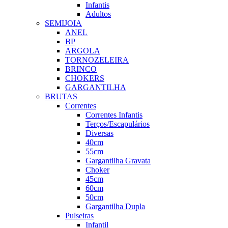
Infantis
Adultos
SEMIJOIA
ANEL
BP
ARGOLA
TORNOZELEIRA
BRINCO
CHOKERS
GARGANTILHA
BRUTAS
Correntes
Correntes Infantis
Terços/Escapulários
Diversas
40cm
55cm
Gargantilha Gravata
Choker
45cm
60cm
50cm
Gargantilha Dupla
Pulseiras
Infantil