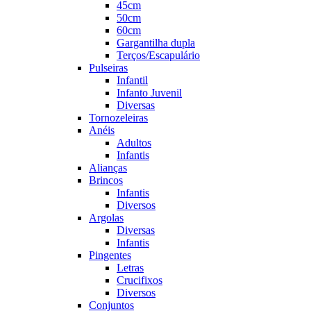
45cm
50cm
60cm
Gargantilha dupla
Terços/Escapulário
Pulseiras
Infantil
Infanto Juvenil
Diversas
Tornozeleiras
Anéis
Adultos
Infantis
Alianças
Brincos
Infantis
Diversos
Argolas
Diversas
Infantis
Pingentes
Letras
Crucifixos
Diversos
Conjuntos