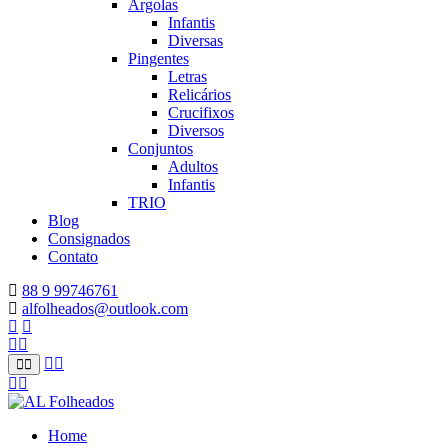
Argolas
Infantis
Diversas
Pingentes
Letras
Relicários
Crucifixos
Diversos
Conjuntos
Adultos
Infantis
TRIO
Blog
Consignados
Contato
88 9 99746761
alfolheados@outlook.com
Home