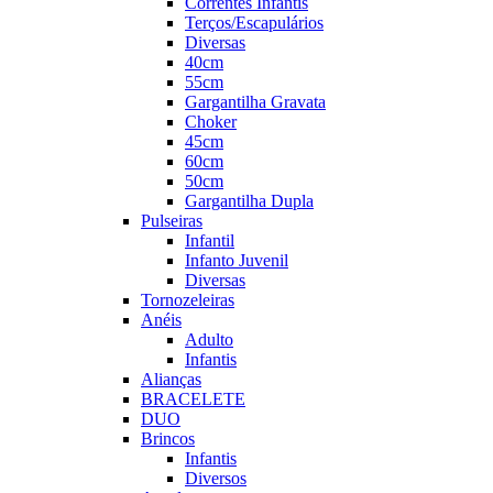
Correntes Infantis
Terços/Escapulários
Diversas
40cm
55cm
Gargantilha Gravata
Choker
45cm
60cm
50cm
Gargantilha Dupla
Pulseiras
Infantil
Infanto Juvenil
Diversas
Tornozeleiras
Anéis
Adulto
Infantis
Alianças
BRACELETE
DUO
Brincos
Infantis
Diversos