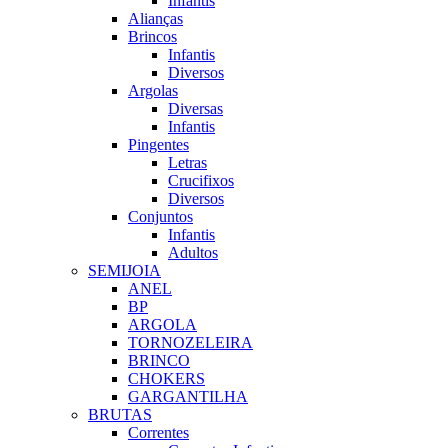
Infantis
Alianças
Brincos
Infantis
Diversos
Argolas
Diversas
Infantis
Pingentes
Letras
Crucifixos
Diversos
Conjuntos
Infantis
Adultos
SEMIJOIA
ANEL
BP
ARGOLA
TORNOZELEIRA
BRINCO
CHOKERS
GARGANTILHA
BRUTAS
Correntes