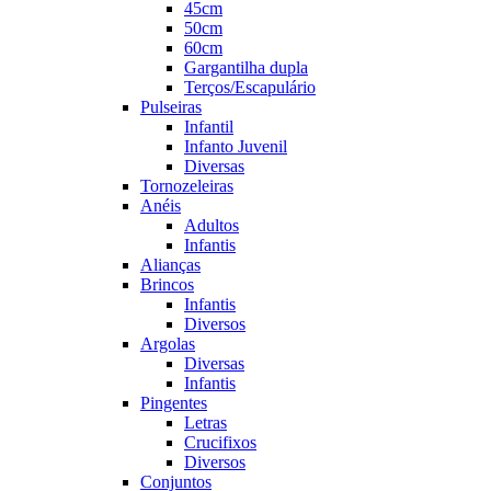
45cm
50cm
60cm
Gargantilha dupla
Terços/Escapulário
Pulseiras
Infantil
Infanto Juvenil
Diversas
Tornozeleiras
Anéis
Adultos
Infantis
Alianças
Brincos
Infantis
Diversos
Argolas
Diversas
Infantis
Pingentes
Letras
Crucifixos
Diversos
Conjuntos