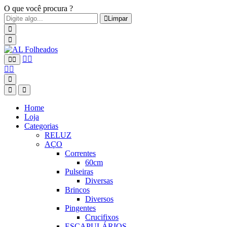
O que você procura ?
Limpar
Home
Loja
Categorias
RELUZ
AÇO
Correntes
60cm
Pulseiras
Diversas
Brincos
Diversos
Pingentes
Crucifixos
ESCAPULÁRIOS