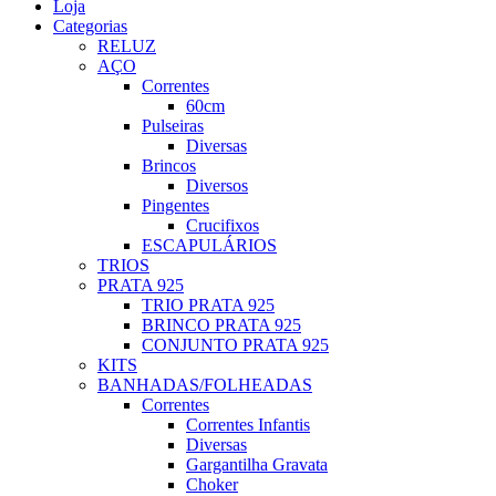
Loja
Categorias
RELUZ
AÇO
Correntes
60cm
Pulseiras
Diversas
Brincos
Diversos
Pingentes
Crucifixos
ESCAPULÁRIOS
TRIOS
PRATA 925
TRIO PRATA 925
BRINCO PRATA 925
CONJUNTO PRATA 925
KITS
BANHADAS/FOLHEADAS
Correntes
Correntes Infantis
Diversas
Gargantilha Gravata
Choker