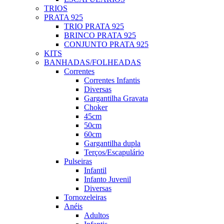
TRIOS
PRATA 925
TRIO PRATA 925
BRINCO PRATA 925
CONJUNTO PRATA 925
KITS
BANHADAS/FOLHEADAS
Correntes
Correntes Infantis
Diversas
Gargantilha Gravata
Choker
45cm
50cm
60cm
Gargantilha dupla
Terços/Escapulário
Pulseiras
Infantil
Infanto Juvenil
Diversas
Tornozeleiras
Anéis
Adultos