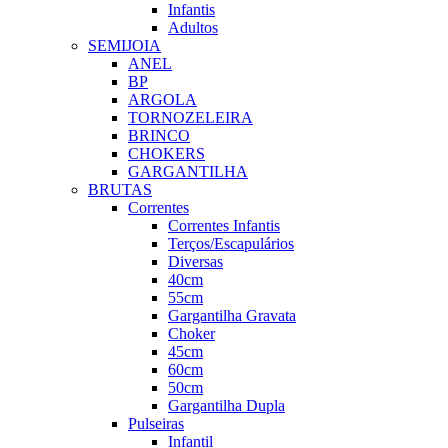
Infantis
Adultos
SEMIJOIA
ANEL
BP
ARGOLA
TORNOZELEIRA
BRINCO
CHOKERS
GARGANTILHA
BRUTAS
Correntes
Correntes Infantis
Terços/Escapulários
Diversas
40cm
55cm
Gargantilha Gravata
Choker
45cm
60cm
50cm
Gargantilha Dupla
Pulseiras
Infantil