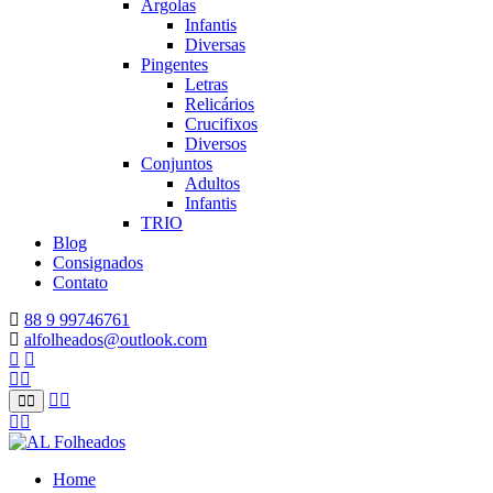
Argolas
Infantis
Diversas
Pingentes
Letras
Relicários
Crucifixos
Diversos
Conjuntos
Adultos
Infantis
TRIO
Blog
Consignados
Contato
88 9 99746761
alfolheados@outlook.com
Home