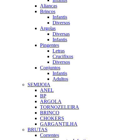
Infantis
Alianças
Brincos
Infantis
Diversos
Argolas
Diversas
Infantis
Pingentes
Letras
Crucifixos
Diversos
Conjuntos
Infantis
Adultos
SEMIJOIA
ANEL
BP
ARGOLA
TORNOZELEIRA
BRINCO
CHOKERS
GARGANTILHA
BRUTAS
Correntes