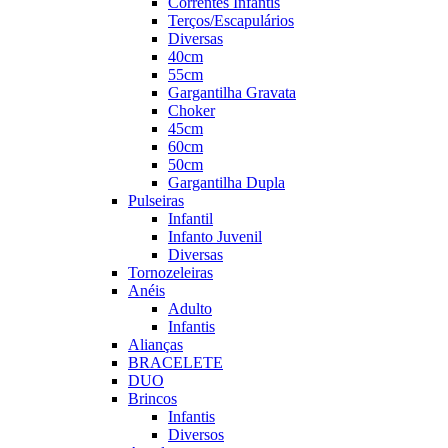
Correntes Infantis
Terços/Escapulários
Diversas
40cm
55cm
Gargantilha Gravata
Choker
45cm
60cm
50cm
Gargantilha Dupla
Pulseiras
Infantil
Infanto Juvenil
Diversas
Tornozeleiras
Anéis
Adulto
Infantis
Alianças
BRACELETE
DUO
Brincos
Infantis
Diversos