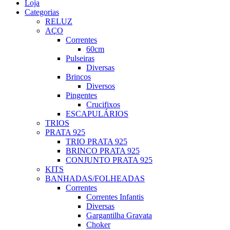
Loja
Categorias
RELUZ
AÇO
Correntes
60cm
Pulseiras
Diversas
Brincos
Diversos
Pingentes
Crucifixos
ESCAPULÁRIOS
TRIOS
PRATA 925
TRIO PRATA 925
BRINCO PRATA 925
CONJUNTO PRATA 925
KITS
BANHADAS/FOLHEADAS
Correntes
Correntes Infantis
Diversas
Gargantilha Gravata
Choker