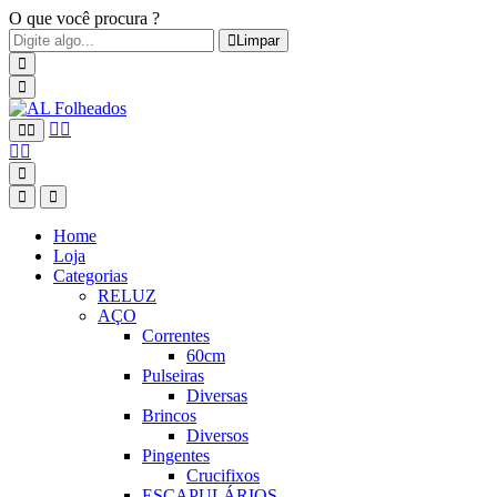
O que você procura ?
Limpar
Home
Loja
Categorias
RELUZ
AÇO
Correntes
60cm
Pulseiras
Diversas
Brincos
Diversos
Pingentes
Crucifixos
ESCAPULÁRIOS