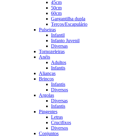
45cm
50cm
60cm
Gargantilha dupla
Terços/Escapulário
Pulseiras
Infantil
Infanto Juvenil
Diversas
Tornozeleiras
Anéis
Adultos
Infantis
Alianças
Brincos
Infantis
Diversos
Argolas
Diversas
Infantis
Pingentes
Letras
Crucifixos
Diversos
Conjuntos