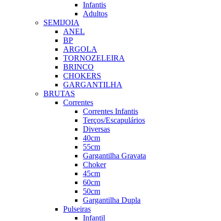
Infantis
Adultos
SEMIJOIA
ANEL
BP
ARGOLA
TORNOZELEIRA
BRINCO
CHOKERS
GARGANTILHA
BRUTAS
Correntes
Correntes Infantis
Terços/Escapulários
Diversas
40cm
55cm
Gargantilha Gravata
Choker
45cm
60cm
50cm
Gargantilha Dupla
Pulseiras
Infantil