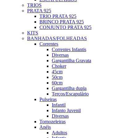
TRIOS
PRATA 925
TRIO PRATA 925
BRINCO PRATA 925
CONJUNTO PRATA 925
KITS
BANHADAS/FOLHEADAS
Correntes
Correntes Infantis
Diversas
Gargantilha Gravata
Choker
45cm
50cm
60cm
Gargantilha dupla
Terços/Escapulário
Pulseiras
Infantil
Infanto Juvenil
Diversas
Tornozeleiras
Anéis
Adultos