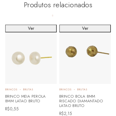
Produtos relacionados
Ver
Ver
BRINCOS
BRUTAS
BRINCOS
BRUTAS
B
BRINCO MEIA PEROLA
BRINCO BOLA 8MM
B
8MM LATAO BRUTO
RISCADO DIAMANTADO
C
LATAO BRUTO
R$
0,55
R
R$
2,15