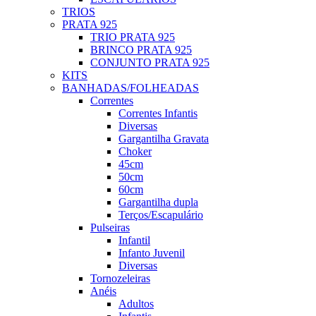
TRIOS
PRATA 925
TRIO PRATA 925
BRINCO PRATA 925
CONJUNTO PRATA 925
KITS
BANHADAS/FOLHEADAS
Correntes
Correntes Infantis
Diversas
Gargantilha Gravata
Choker
45cm
50cm
60cm
Gargantilha dupla
Terços/Escapulário
Pulseiras
Infantil
Infanto Juvenil
Diversas
Tornozeleiras
Anéis
Adultos