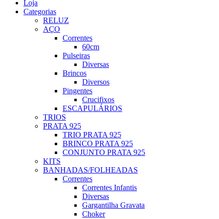
Loja
Categorias
RELUZ
AÇO
Correntes
60cm
Pulseiras
Diversas
Brincos
Diversos
Pingentes
Crucifixos
ESCAPULÁRIOS
TRIOS
PRATA 925
TRIO PRATA 925
BRINCO PRATA 925
CONJUNTO PRATA 925
KITS
BANHADAS/FOLHEADAS
Correntes
Correntes Infantis
Diversas
Gargantilha Gravata
Choker