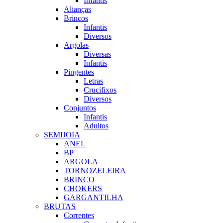
Infantis
Alianças
Brincos
Infantis
Diversos
Argolas
Diversas
Infantis
Pingentes
Letras
Crucifixos
Diversos
Conjuntos
Infantis
Adultos
SEMIJOIA
ANEL
BP
ARGOLA
TORNOZELEIRA
BRINCO
CHOKERS
GARGANTILHA
BRUTAS
Correntes