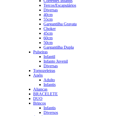
Correntes Infantis
Terços/Escapulários
Diversas
40cm
55cm
Gargantilha Gravata
Choker
45cm
60cm
50cm
Gargantilha Dupla
Pulseiras
Infantil
Infanto Juvenil
Diversas
Tornozeleiras
Anéis
Adulto
Infantis
Alianças
BRACELETE
DUO
Brincos
Infantis
Diversos