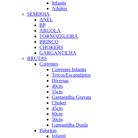
Infantis
Adultos
SEMIJOIA
ANEL
BP
ARGOLA
TORNOZELEIRA
BRINCO
CHOKERS
GARGANTILHA
BRUTAS
Correntes
Correntes Infantis
Terços/Escapulários
Diversas
40cm
55cm
Gargantilha Gravata
Choker
45cm
60cm
50cm
Gargantilha Dupla
Pulseiras
Infantil