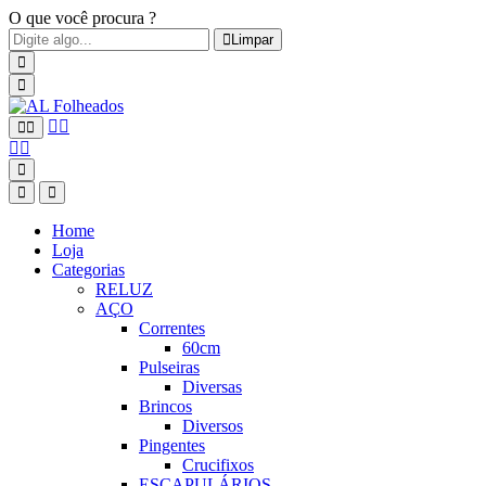
O que você procura ?
Limpar
Home
Loja
Categorias
RELUZ
AÇO
Correntes
60cm
Pulseiras
Diversas
Brincos
Diversos
Pingentes
Crucifixos
ESCAPULÁRIOS