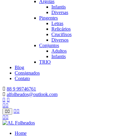
Argolas
Infantis
Diversas
Pingentes
Letras
Relicários
Crucifixos
Diversos
Conjuntos
Adultos
Infantis
TRIO
Blog
Consignados
Contato
88 9 99746761
alfolheados@outlook.com
Home