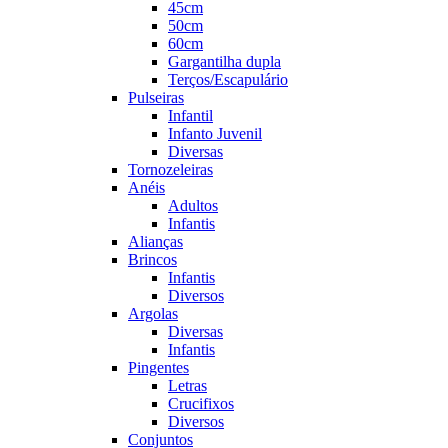
45cm
50cm
60cm
Gargantilha dupla
Terços/Escapulário
Pulseiras
Infantil
Infanto Juvenil
Diversas
Tornozeleiras
Anéis
Adultos
Infantis
Alianças
Brincos
Infantis
Diversos
Argolas
Diversas
Infantis
Pingentes
Letras
Crucifixos
Diversos
Conjuntos