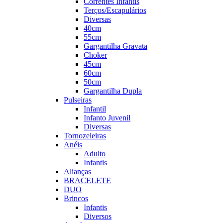
Correntes Infantis
Terços/Escapulários
Diversas
40cm
55cm
Gargantilha Gravata
Choker
45cm
60cm
50cm
Gargantilha Dupla
Pulseiras
Infantil
Infanto Juvenil
Diversas
Tornozeleiras
Anéis
Adulto
Infantis
Alianças
BRACELETE
DUO
Brincos
Infantis
Diversos