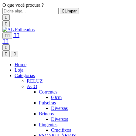
O que você procura ?
Limpar
Home
Loja
Categorias
RELUZ
AÇO
Correntes
60cm
Pulseiras
Diversas
Brincos
Diversos
Pingentes
Crucifixos
ESCAPULÁRIOS