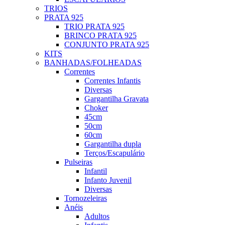
TRIOS
PRATA 925
TRIO PRATA 925
BRINCO PRATA 925
CONJUNTO PRATA 925
KITS
BANHADAS/FOLHEADAS
Correntes
Correntes Infantis
Diversas
Gargantilha Gravata
Choker
45cm
50cm
60cm
Gargantilha dupla
Terços/Escapulário
Pulseiras
Infantil
Infanto Juvenil
Diversas
Tornozeleiras
Anéis
Adultos