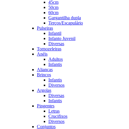
45cm
50cm
60cm
Gargantilha dupla
Terços/Escapulário
Pulseiras
Infantil
Infanto Juvenil
Diversas
Tornozeleiras
Anéis
Adultos
Infantis
Alianças
Brincos
Infantis
Diversos
Argolas
Diversas
Infantis
Pingentes
Letras
Crucifixos
Diversos
Conjuntos