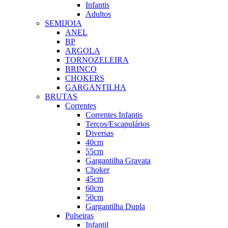
Infantis
Adultos
SEMIJOIA
ANEL
BP
ARGOLA
TORNOZELEIRA
BRINCO
CHOKERS
GARGANTILHA
BRUTAS
Correntes
Correntes Infantis
Terços/Escapulários
Diversas
40cm
55cm
Gargantilha Gravata
Choker
45cm
60cm
50cm
Gargantilha Dupla
Pulseiras
Infantil