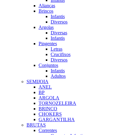
Infantis
Alianças
Brincos
Infantis
Diversos
Argolas
Diversas
Infantis
Pingentes
Letras
Crucifixos
Diversos
Conjuntos
Infantis
Adultos
SEMIJOIA
ANEL
BP
ARGOLA
TORNOZELEIRA
BRINCO
CHOKERS
GARGANTILHA
BRUTAS
Correntes