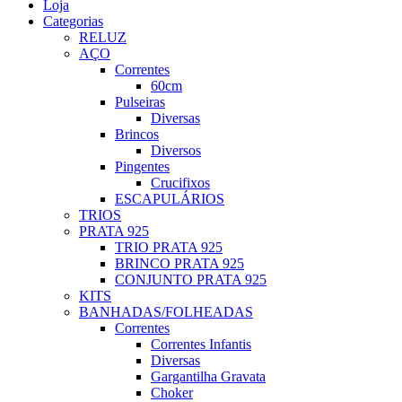
Loja
Categorias
RELUZ
AÇO
Correntes
60cm
Pulseiras
Diversas
Brincos
Diversos
Pingentes
Crucifixos
ESCAPULÁRIOS
TRIOS
PRATA 925
TRIO PRATA 925
BRINCO PRATA 925
CONJUNTO PRATA 925
KITS
BANHADAS/FOLHEADAS
Correntes
Correntes Infantis
Diversas
Gargantilha Gravata
Choker