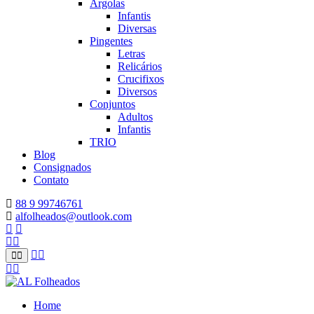
Argolas
Infantis
Diversas
Pingentes
Letras
Relicários
Crucifixos
Diversos
Conjuntos
Adultos
Infantis
TRIO
Blog
Consignados
Contato
88 9 99746761
alfolheados@outlook.com
Home