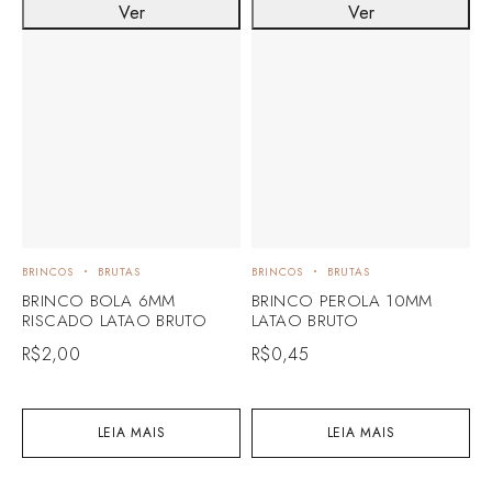
Ver
Ver
BRINCOS
BRUTAS
BRINCOS
BRUTAS
B
BRINCO BOLA 6MM
BRINCO PEROLA 10MM
B
RISCADO LATAO BRUTO
LATAO BRUTO
C
R$
2,00
R$
0,45
R
LEIA MAIS
LEIA MAIS