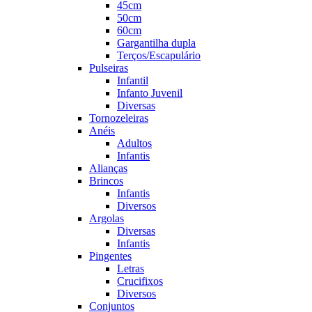
45cm
50cm
60cm
Gargantilha dupla
Terços/Escapulário
Pulseiras
Infantil
Infanto Juvenil
Diversas
Tornozeleiras
Anéis
Adultos
Infantis
Alianças
Brincos
Infantis
Diversos
Argolas
Diversas
Infantis
Pingentes
Letras
Crucifixos
Diversos
Conjuntos