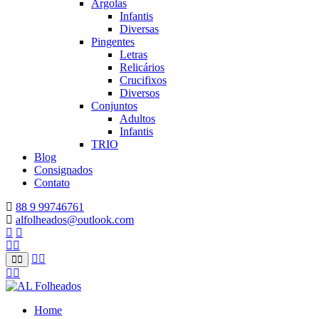
Argolas
Infantis
Diversas
Pingentes
Letras
Relicários
Crucifixos
Diversos
Conjuntos
Adultos
Infantis
TRIO
Blog
Consignados
Contato
88 9 99746761
alfolheados@outlook.com
Home