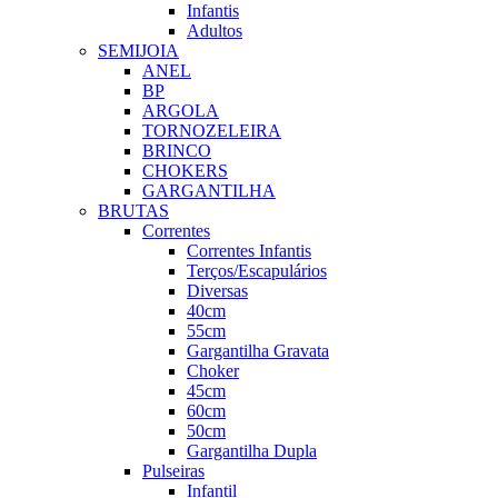
Infantis
Adultos
SEMIJOIA
ANEL
BP
ARGOLA
TORNOZELEIRA
BRINCO
CHOKERS
GARGANTILHA
BRUTAS
Correntes
Correntes Infantis
Terços/Escapulários
Diversas
40cm
55cm
Gargantilha Gravata
Choker
45cm
60cm
50cm
Gargantilha Dupla
Pulseiras
Infantil