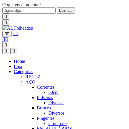
O que você procura ?
Limpar
Home
Loja
Categorias
RELUZ
AÇO
Correntes
60cm
Pulseiras
Diversas
Brincos
Diversos
Pingentes
Crucifixos
ESCAPULÁRIOS