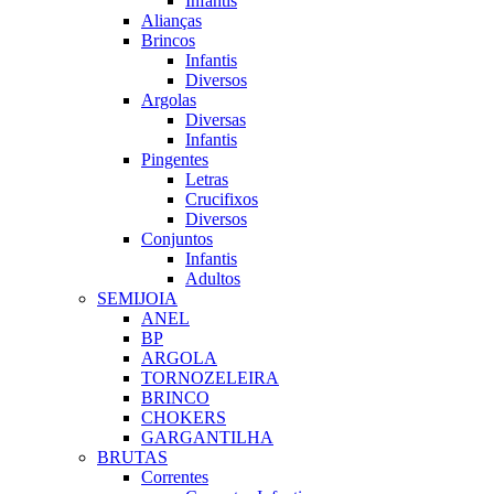
Infantis
Alianças
Brincos
Infantis
Diversos
Argolas
Diversas
Infantis
Pingentes
Letras
Crucifixos
Diversos
Conjuntos
Infantis
Adultos
SEMIJOIA
ANEL
BP
ARGOLA
TORNOZELEIRA
BRINCO
CHOKERS
GARGANTILHA
BRUTAS
Correntes