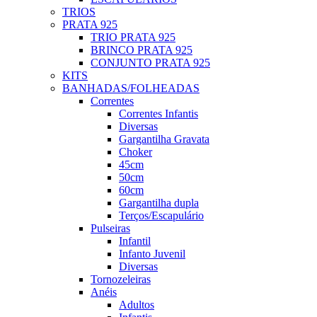
TRIOS
PRATA 925
TRIO PRATA 925
BRINCO PRATA 925
CONJUNTO PRATA 925
KITS
BANHADAS/FOLHEADAS
Correntes
Correntes Infantis
Diversas
Gargantilha Gravata
Choker
45cm
50cm
60cm
Gargantilha dupla
Terços/Escapulário
Pulseiras
Infantil
Infanto Juvenil
Diversas
Tornozeleiras
Anéis
Adultos