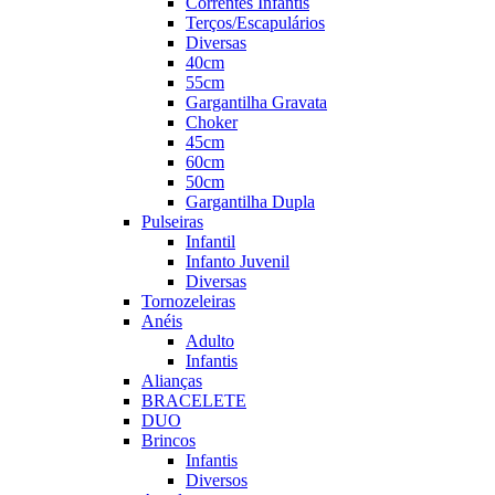
Correntes Infantis
Terços/Escapulários
Diversas
40cm
55cm
Gargantilha Gravata
Choker
45cm
60cm
50cm
Gargantilha Dupla
Pulseiras
Infantil
Infanto Juvenil
Diversas
Tornozeleiras
Anéis
Adulto
Infantis
Alianças
BRACELETE
DUO
Brincos
Infantis
Diversos