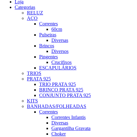
Loja
Categorias
RELUZ
AÇO
Correntes
60cm
Pulseiras
Diversas
Brincos
Diversos
Pingentes
Crucifixos
ESCAPULÁRIOS
TRIOS
PRATA 925
TRIO PRATA 925
BRINCO PRATA 925
CONJUNTO PRATA 925
KITS
BANHADAS/FOLHEADAS
Correntes
Correntes Infantis
Diversas
Gargantilha Gravata
Choker