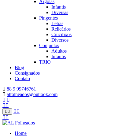
Argolas
Infantis
Diversas
Pingentes
Letras
Relicários
Crucifixos
Diversos
Conjuntos
Adultos
Infantis
TRIO
Blog
Consignados
Contato
88 9 99746761
alfolheados@outlook.com
Home