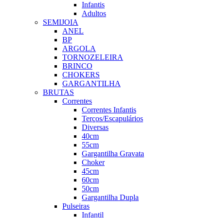
Infantis
Adultos
SEMIJOIA
ANEL
BP
ARGOLA
TORNOZELEIRA
BRINCO
CHOKERS
GARGANTILHA
BRUTAS
Correntes
Correntes Infantis
Terços/Escapulários
Diversas
40cm
55cm
Gargantilha Gravata
Choker
45cm
60cm
50cm
Gargantilha Dupla
Pulseiras
Infantil