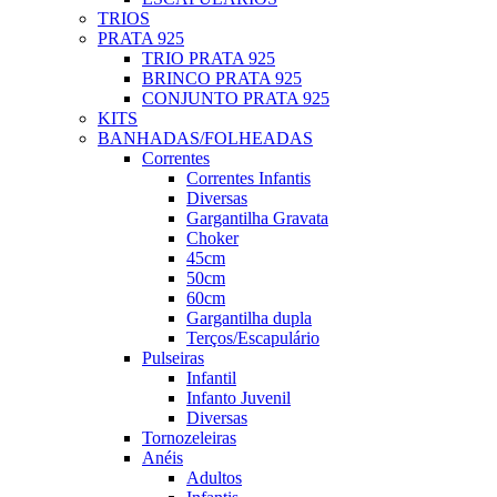
TRIOS
PRATA 925
TRIO PRATA 925
BRINCO PRATA 925
CONJUNTO PRATA 925
KITS
BANHADAS/FOLHEADAS
Correntes
Correntes Infantis
Diversas
Gargantilha Gravata
Choker
45cm
50cm
60cm
Gargantilha dupla
Terços/Escapulário
Pulseiras
Infantil
Infanto Juvenil
Diversas
Tornozeleiras
Anéis
Adultos