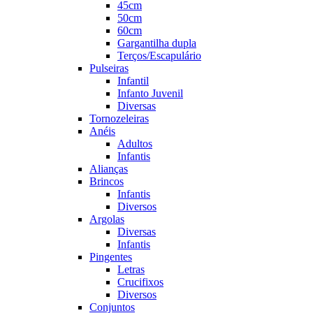
45cm
50cm
60cm
Gargantilha dupla
Terços/Escapulário
Pulseiras
Infantil
Infanto Juvenil
Diversas
Tornozeleiras
Anéis
Adultos
Infantis
Alianças
Brincos
Infantis
Diversos
Argolas
Diversas
Infantis
Pingentes
Letras
Crucifixos
Diversos
Conjuntos