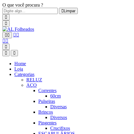
O que você procura ?
Limpar
Home
Loja
Categorias
RELUZ
AÇO
Correntes
60cm
Pulseiras
Diversas
Brincos
Diversos
Pingentes
Crucifixos
ESCAPULÁRIOS