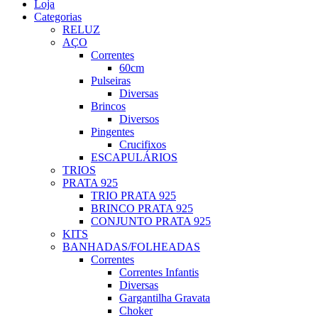
Loja
Categorias
RELUZ
AÇO
Correntes
60cm
Pulseiras
Diversas
Brincos
Diversos
Pingentes
Crucifixos
ESCAPULÁRIOS
TRIOS
PRATA 925
TRIO PRATA 925
BRINCO PRATA 925
CONJUNTO PRATA 925
KITS
BANHADAS/FOLHEADAS
Correntes
Correntes Infantis
Diversas
Gargantilha Gravata
Choker