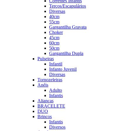
Correntes Infantis
Terços/Escapulários
Diversas
40cm
55cm
Gargantilha Gravata
Choker
45cm
60cm
50cm
Gargantilha Dupla
Pulseiras
Infantil
Infanto Juvenil
Diversas
Tornozeleiras
Anéis
Adulto
Infantis
Alianças
BRACELETE
DUO
Brincos
Infantis
Diversos