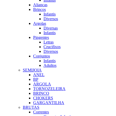
Infantis
Alianças
Brincos
Infantis
Diversos
Argolas
Diversas
Infantis
Pingentes
Letras
Crucifixos
Diversos
Conjuntos
Infantis
Adultos
SEMIJOIA
ANEL
BP
ARGOLA
TORNOZELEIRA
BRINCO
CHOKERS
GARGANTILHA
BRUTAS
Correntes