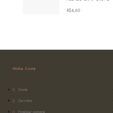
R$
4,60
Minha Conta
Conta
Carrinho
Finalizar compra