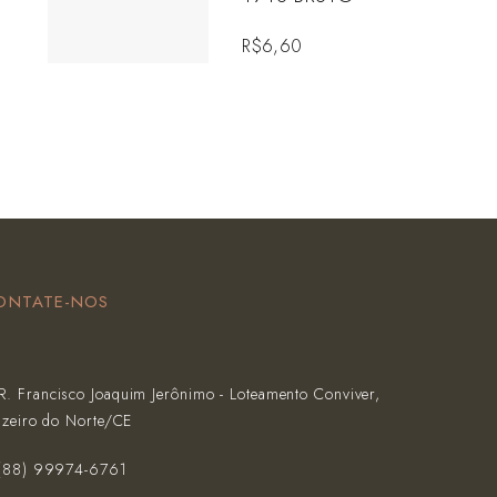
R$
6,60
ONTATE-NOS
R. Francisco Joaquim Jerônimo - Loteamento Conviver,
azeiro do Norte/CE
(‪88) 99974-6761‬