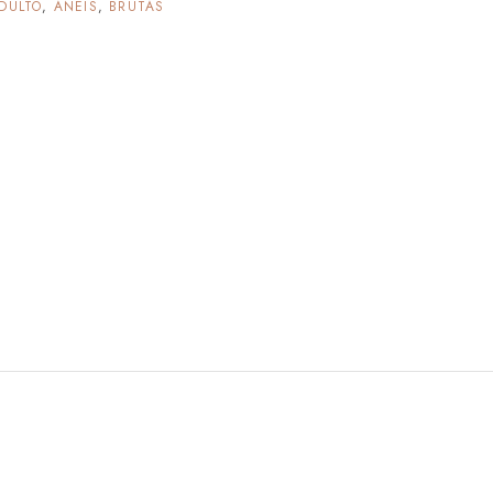
DULTO
,
ANÉIS
,
BRUTAS