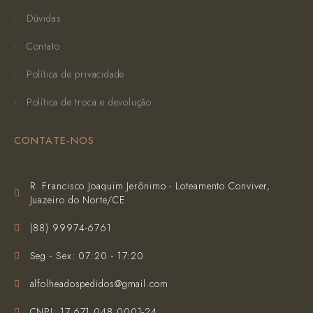
Dúvidas
Contato
Política de privacidade
Política de troca e devolução
CONTATE-NOS
R. Francisco Joaquim Jerônimo - Loteamento Conviver,
Juazeiro do Norte/CE
(‪88) 99974-6761‬
Seg - Sex: 07:20 - 17:20
alfolheadospedidos@gmail.com
CNPJ: 17.671.048.0001-24