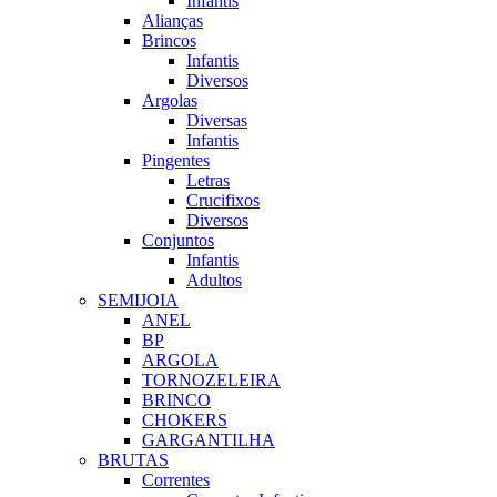
Infantis
Alianças
Brincos
Infantis
Diversos
Argolas
Diversas
Infantis
Pingentes
Letras
Crucifixos
Diversos
Conjuntos
Infantis
Adultos
SEMIJOIA
ANEL
BP
ARGOLA
TORNOZELEIRA
BRINCO
CHOKERS
GARGANTILHA
BRUTAS
Correntes