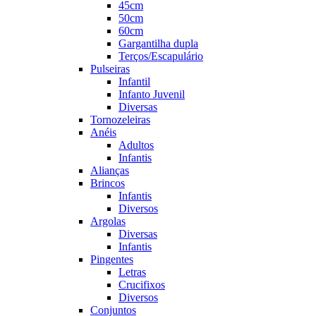
45cm
50cm
60cm
Gargantilha dupla
Terços/Escapulário
Pulseiras
Infantil
Infanto Juvenil
Diversas
Tornozeleiras
Anéis
Adultos
Infantis
Alianças
Brincos
Infantis
Diversos
Argolas
Diversas
Infantis
Pingentes
Letras
Crucifixos
Diversos
Conjuntos