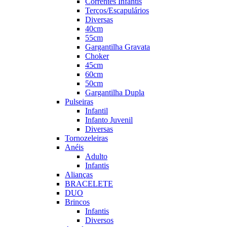
Correntes Infantis
Terços/Escapulários
Diversas
40cm
55cm
Gargantilha Gravata
Choker
45cm
60cm
50cm
Gargantilha Dupla
Pulseiras
Infantil
Infanto Juvenil
Diversas
Tornozeleiras
Anéis
Adulto
Infantis
Alianças
BRACELETE
DUO
Brincos
Infantis
Diversos