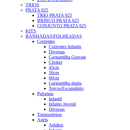
TRIOS
PRATA 925
TRIO PRATA 925
BRINCO PRATA 925
CONJUNTO PRATA 925
KITS
BANHADAS/FOLHEADAS
Correntes
Correntes Infantis
Diversas
Gargantilha Gravata
Choker
45cm
50cm
60cm
Gargantilha dupla
Terços/Escapulário
Pulseiras
Infantil
Infanto Juvenil
Diversas
Tornozeleiras
Anéis
Adultos