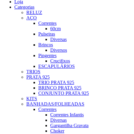
Loja
Categorias
RELUZ
AÇO
Correntes
60cm
Pulseiras
Diversas
Brincos
Diversos
Pingentes
Crucifixos
ESCAPULÁRIOS
TRIOS
PRATA 925
TRIO PRATA 925
BRINCO PRATA 925
CONJUNTO PRATA 925
KITS
BANHADAS/FOLHEADAS
Correntes
Correntes Infantis
Diversas
Gargantilha Gravata
Choker