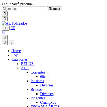
O que você procura ?
Limpar
Home
Loja
Categorias
RELUZ
AÇO
Correntes
60cm
Pulseiras
Diversas
Brincos
Diversos
Pingentes
Crucifixos
ESCAPULÁRIOS