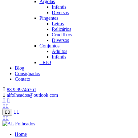
Argolas
Infantis
Diversas
Pingentes
Letras
Relicários
Crucifixos
Diversos
Conjuntos
Adultos
Infantis
TRIO
Blog
Consignados
Contato
88 9 99746761
alfolheados@outlook.com
Home