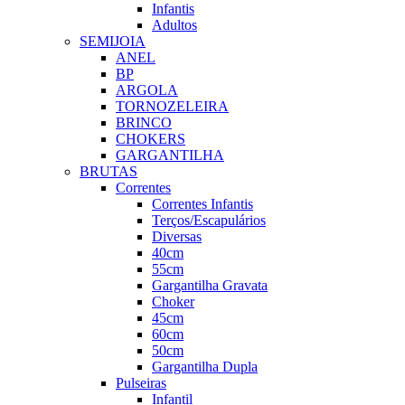
Infantis
Adultos
SEMIJOIA
ANEL
BP
ARGOLA
TORNOZELEIRA
BRINCO
CHOKERS
GARGANTILHA
BRUTAS
Correntes
Correntes Infantis
Terços/Escapulários
Diversas
40cm
55cm
Gargantilha Gravata
Choker
45cm
60cm
50cm
Gargantilha Dupla
Pulseiras
Infantil