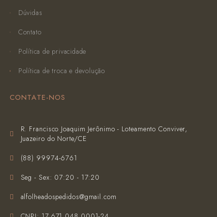
Dúvidas
Contato
Política de privacidade
Política de troca e devolução
CONTATE-NOS
R. Francisco Joaquim Jerônimo - Loteamento Conviver,
Juazeiro do Norte/CE
(‪88) 99974-6761‬
Seg - Sex: 07:20 - 17:20
alfolheadospedidos@gmail.com
CNPJ: 17.671.048.0001-24