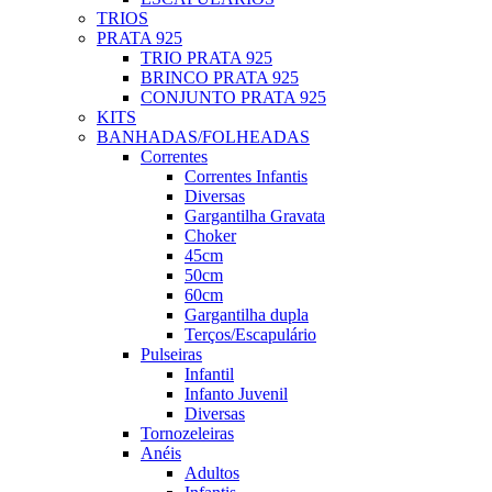
TRIOS
PRATA 925
TRIO PRATA 925
BRINCO PRATA 925
CONJUNTO PRATA 925
KITS
BANHADAS/FOLHEADAS
Correntes
Correntes Infantis
Diversas
Gargantilha Gravata
Choker
45cm
50cm
60cm
Gargantilha dupla
Terços/Escapulário
Pulseiras
Infantil
Infanto Juvenil
Diversas
Tornozeleiras
Anéis
Adultos