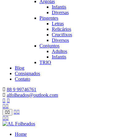
Argolas
Infantis
Diversas
Pingentes
Letras
Relicários
Crucifixos
Diversos
Conjuntos
Adultos
Infantis
TRIO
Blog
Consignados
Contato
88 9 99746761
alfolheados@outlook.com
Home