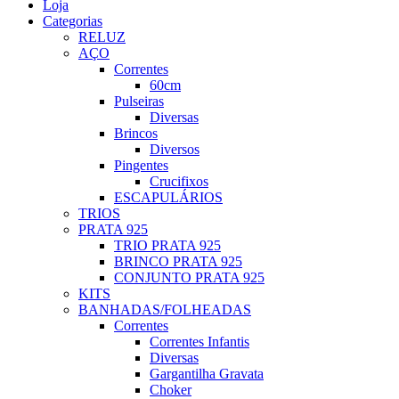
Loja
Categorias
RELUZ
AÇO
Correntes
60cm
Pulseiras
Diversas
Brincos
Diversos
Pingentes
Crucifixos
ESCAPULÁRIOS
TRIOS
PRATA 925
TRIO PRATA 925
BRINCO PRATA 925
CONJUNTO PRATA 925
KITS
BANHADAS/FOLHEADAS
Correntes
Correntes Infantis
Diversas
Gargantilha Gravata
Choker