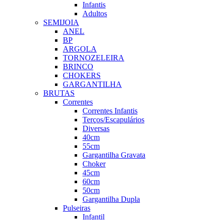
Infantis
Adultos
SEMIJOIA
ANEL
BP
ARGOLA
TORNOZELEIRA
BRINCO
CHOKERS
GARGANTILHA
BRUTAS
Correntes
Correntes Infantis
Terços/Escapulários
Diversas
40cm
55cm
Gargantilha Gravata
Choker
45cm
60cm
50cm
Gargantilha Dupla
Pulseiras
Infantil