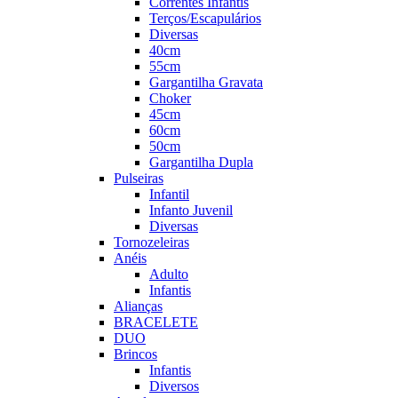
Correntes Infantis
Terços/Escapulários
Diversas
40cm
55cm
Gargantilha Gravata
Choker
45cm
60cm
50cm
Gargantilha Dupla
Pulseiras
Infantil
Infanto Juvenil
Diversas
Tornozeleiras
Anéis
Adulto
Infantis
Alianças
BRACELETE
DUO
Brincos
Infantis
Diversos