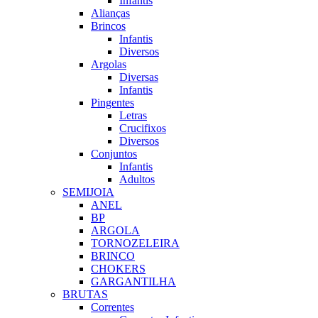
Infantis
Alianças
Brincos
Infantis
Diversos
Argolas
Diversas
Infantis
Pingentes
Letras
Crucifixos
Diversos
Conjuntos
Infantis
Adultos
SEMIJOIA
ANEL
BP
ARGOLA
TORNOZELEIRA
BRINCO
CHOKERS
GARGANTILHA
BRUTAS
Correntes