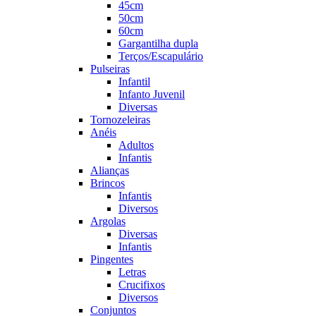
45cm
50cm
60cm
Gargantilha dupla
Terços/Escapulário
Pulseiras
Infantil
Infanto Juvenil
Diversas
Tornozeleiras
Anéis
Adultos
Infantis
Alianças
Brincos
Infantis
Diversos
Argolas
Diversas
Infantis
Pingentes
Letras
Crucifixos
Diversos
Conjuntos