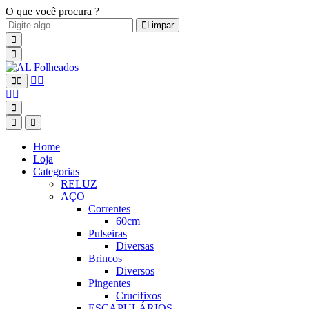
O que você procura ?
Limpar
Home
Loja
Categorias
RELUZ
AÇO
Correntes
60cm
Pulseiras
Diversas
Brincos
Diversos
Pingentes
Crucifixos
ESCAPULÁRIOS