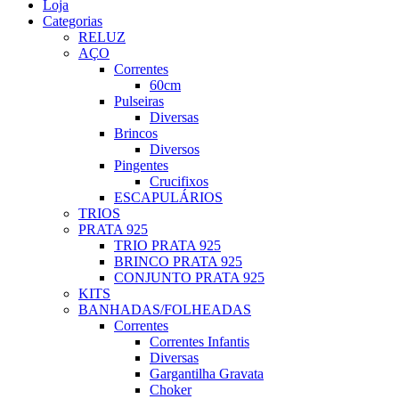
Loja
Categorias
RELUZ
AÇO
Correntes
60cm
Pulseiras
Diversas
Brincos
Diversos
Pingentes
Crucifixos
ESCAPULÁRIOS
TRIOS
PRATA 925
TRIO PRATA 925
BRINCO PRATA 925
CONJUNTO PRATA 925
KITS
BANHADAS/FOLHEADAS
Correntes
Correntes Infantis
Diversas
Gargantilha Gravata
Choker