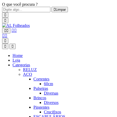
O que você procura ?
Limpar
Home
Loja
Categorias
RELUZ
AÇO
Correntes
60cm
Pulseiras
Diversas
Brincos
Diversos
Pingentes
Crucifixos
ESCAPULÁRIOS