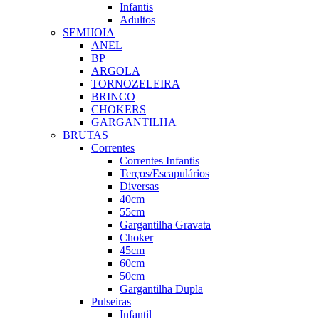
Infantis
Adultos
SEMIJOIA
ANEL
BP
ARGOLA
TORNOZELEIRA
BRINCO
CHOKERS
GARGANTILHA
BRUTAS
Correntes
Correntes Infantis
Terços/Escapulários
Diversas
40cm
55cm
Gargantilha Gravata
Choker
45cm
60cm
50cm
Gargantilha Dupla
Pulseiras
Infantil