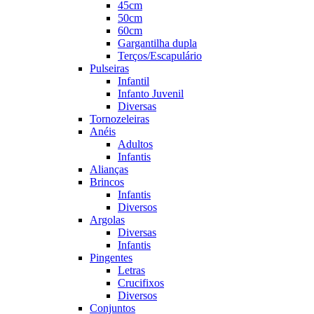
45cm
50cm
60cm
Gargantilha dupla
Terços/Escapulário
Pulseiras
Infantil
Infanto Juvenil
Diversas
Tornozeleiras
Anéis
Adultos
Infantis
Alianças
Brincos
Infantis
Diversos
Argolas
Diversas
Infantis
Pingentes
Letras
Crucifixos
Diversos
Conjuntos