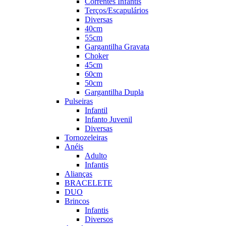
Correntes Infantis
Terços/Escapulários
Diversas
40cm
55cm
Gargantilha Gravata
Choker
45cm
60cm
50cm
Gargantilha Dupla
Pulseiras
Infantil
Infanto Juvenil
Diversas
Tornozeleiras
Anéis
Adulto
Infantis
Alianças
BRACELETE
DUO
Brincos
Infantis
Diversos