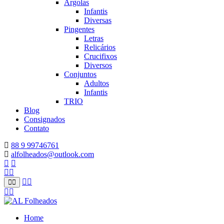
Argolas
Infantis
Diversas
Pingentes
Letras
Relicários
Crucifixos
Diversos
Conjuntos
Adultos
Infantis
TRIO
Blog
Consignados
Contato
88 9 99746761
alfolheados@outlook.com
Home