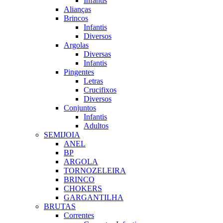
Infantis
Alianças
Brincos
Infantis
Diversos
Argolas
Diversas
Infantis
Pingentes
Letras
Crucifixos
Diversos
Conjuntos
Infantis
Adultos
SEMIJOIA
ANEL
BP
ARGOLA
TORNOZELEIRA
BRINCO
CHOKERS
GARGANTILHA
BRUTAS
Correntes