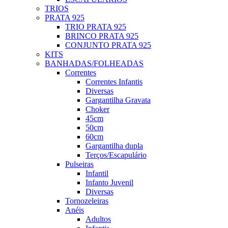
TRIOS
PRATA 925
TRIO PRATA 925
BRINCO PRATA 925
CONJUNTO PRATA 925
KITS
BANHADAS/FOLHEADAS
Correntes
Correntes Infantis
Diversas
Gargantilha Gravata
Choker
45cm
50cm
60cm
Gargantilha dupla
Terços/Escapulário
Pulseiras
Infantil
Infanto Juvenil
Diversas
Tornozeleiras
Anéis
Adultos