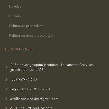
Dúvidas
Contato
Política de privacidade
Política de troca e devolução
CONTATE-NOS
R. Francisco Joaquim Jerônimo - Loteamento Conviver,
Juazeiro do Norte/CE
(‪88) 99974-6761‬
Seg - Sex: 07:20 - 17:20
alfolheadospedidos@gmail.com
CNPJ: 17.671.048.0001-24