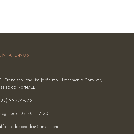
ONTATE-NOS
R. Francisco Joaquim Jerônimo - Loteamento Conviver,
azeiro do Norte/CE
(‪88) 99974-6761‬
Seg - Sex: 07:20 - 17:20
alfolheadospedidos@gmail.com