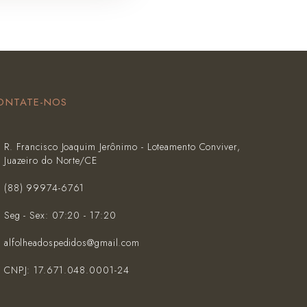
ONTATE-NOS
R. Francisco Joaquim Jerônimo - Loteamento Conviver,
Juazeiro do Norte/CE
(‪88) 99974-6761‬
Seg - Sex: 07:20 - 17:20
alfolheadospedidos@gmail.com
CNPJ: 17.671.048.0001-24