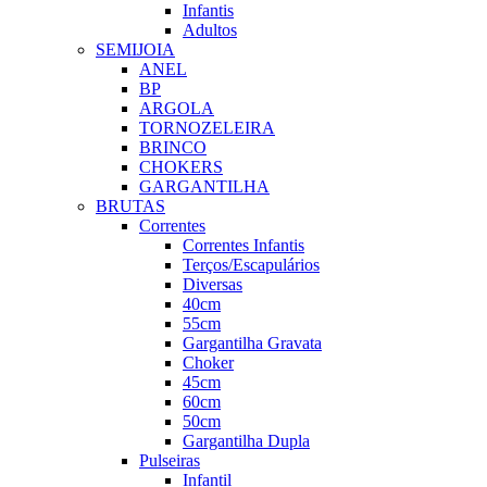
Infantis
Adultos
SEMIJOIA
ANEL
BP
ARGOLA
TORNOZELEIRA
BRINCO
CHOKERS
GARGANTILHA
BRUTAS
Correntes
Correntes Infantis
Terços/Escapulários
Diversas
40cm
55cm
Gargantilha Gravata
Choker
45cm
60cm
50cm
Gargantilha Dupla
Pulseiras
Infantil