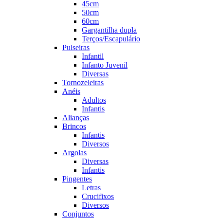
45cm
50cm
60cm
Gargantilha dupla
Terços/Escapulário
Pulseiras
Infantil
Infanto Juvenil
Diversas
Tornozeleiras
Anéis
Adultos
Infantis
Alianças
Brincos
Infantis
Diversos
Argolas
Diversas
Infantis
Pingentes
Letras
Crucifixos
Diversos
Conjuntos