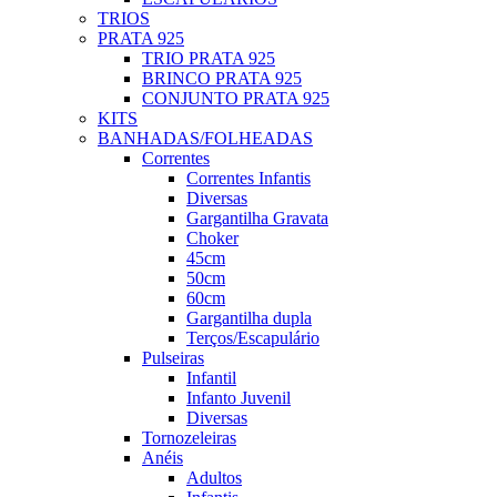
TRIOS
PRATA 925
TRIO PRATA 925
BRINCO PRATA 925
CONJUNTO PRATA 925
KITS
BANHADAS/FOLHEADAS
Correntes
Correntes Infantis
Diversas
Gargantilha Gravata
Choker
45cm
50cm
60cm
Gargantilha dupla
Terços/Escapulário
Pulseiras
Infantil
Infanto Juvenil
Diversas
Tornozeleiras
Anéis
Adultos