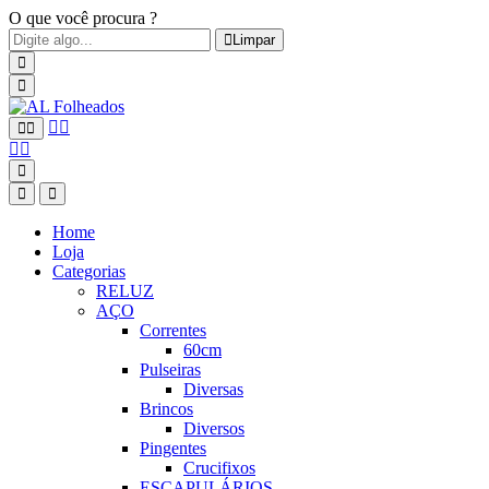
O que você procura ?
Limpar
Home
Loja
Categorias
RELUZ
AÇO
Correntes
60cm
Pulseiras
Diversas
Brincos
Diversos
Pingentes
Crucifixos
ESCAPULÁRIOS